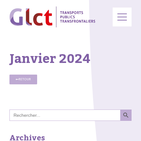
Janvier 2024
RETOUR
Search B
Search
for:
Archives