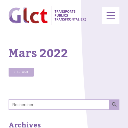
Mars 2022
RETOUR
Search B
Search
for:
Archives