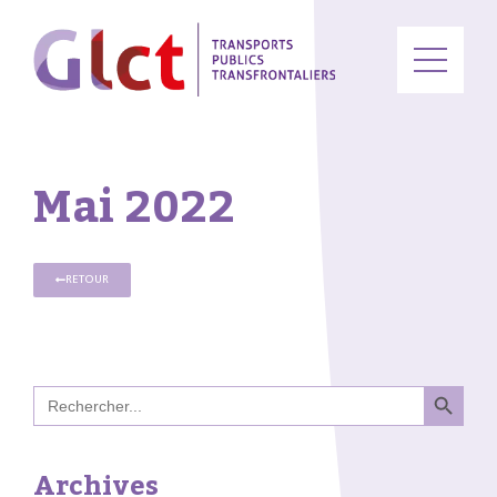
Mai 2022
RETOUR
Search B
Search
for:
Archives