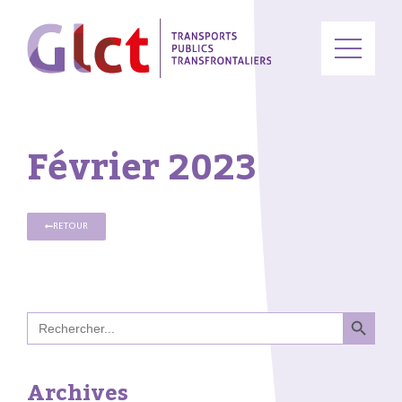
Février 2023
RETOUR
Search B
Search
for:
Archives